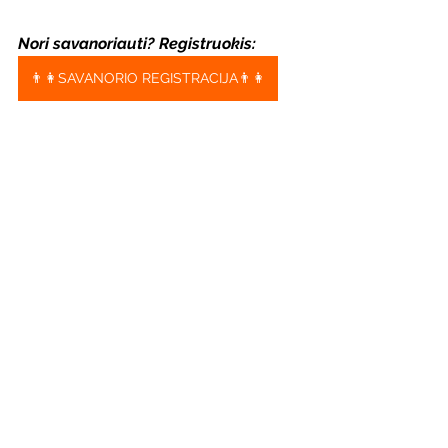
Nori savanoriauti? Registruokis:
👨👩SAVANORIO REGISTRACIJA👨👩