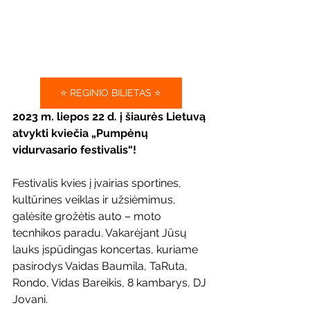
⭐ REGINIO BILIETAS ⭐
2023 m. liepos 22 d. į šiaurės Lietuvą 
atvykti kviečia „Pumpėnų 
vidurvasario festivalis“! 
Festivalis kvies į įvairias sportines, 
kultūrines veiklas ir užsiėmimus, 
galėsite grožėtis auto – moto 
tecnhikos paradu. Vakarėjant Jūsų 
lauks įspūdingas koncertas, kuriame 
pasirodys Vaidas Baumila, TaRuta, 
Rondo, Vidas Bareikis, 8 kambarys, DJ 
Jovani. 