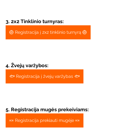
3. 2x2 Tinklinio turnyras:
🏐 Registracija į 2x2 tinklinio turnyrą 🏐
4. Žvejų varžybos:
🐟 Registracija į žvejų varžybas 🐟
5. Registracija mugės prekeiviams:
🍬 Registracija prekiauti mugėje 🍬