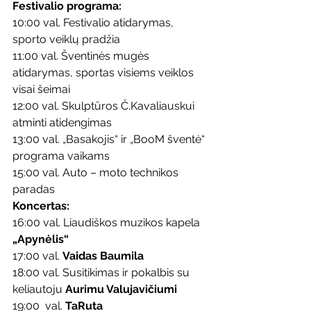
Festivalio programa: 
10:00 val. Festivalio atidarymas, 
sporto veiklų pradžia 
11:00 val. Šventinės mugės 
atidarymas, sportas visiems veiklos 
visai šeimai 
12:00 val. Skulptūros Č.Kavaliauskui 
atminti atidengimas 
13:00 val. „Basakojis“ ir „BooM šventė“ 
programa vaikams 
15:00 val. Auto – moto technikos 
paradas 
Koncertas: 
16:00 val. Liaudiškos muzikos kapela 
„Apynėlis“ 
17:00 val. 
Vaidas Baumila
18:00 val. Susitikimas ir pokalbis su 
keliautoju 
Aurimu Valujavičiumi 
19:00  val. 
TaRuta 