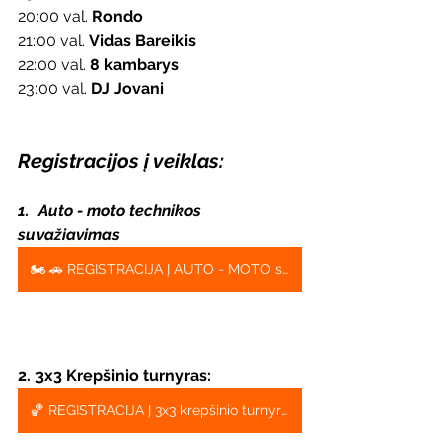
20:00 val. 
Rondo 
21:00 val. 
Vidas Bareikis
22:00 val. 
8 kambarys
23:00 val. 
DJ Jovani
Registracijos į veiklas:
1.  Auto - moto technikos 
suvažiavimas
🏍️ 🚗 REGISTRACIJA Į AUTO - MOTO suvažiavimą 🏍️ 🚗
2. 3x3 Krepšinio turnyras:
🏀 REGISTRACIJA Į 3x3 krepšinio turnyrą 🏀